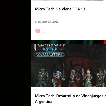
d
a
Micro Tech: Se Viene FIFA 13
s
el
agosto 28, 2012
0
PODCAST
Micro Tech: Desarrollo de Videojuegos 
Argentina