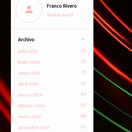
Franco Rivero
Visitar perfil
Archivo
1
julio 2026
1
junio 2026
1
mayo 2026
2
abril 2026
4
marzo 2026
5
febrero 2026
8
enero 2026
5
diciembre 2025