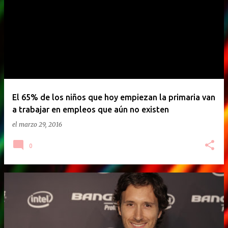
E
n
t
r
a
d
a
El 65% de los niños que hoy empiezan la primaria van
a trabajar en empleos que aún no existen
s
el
marzo 29, 2016
0