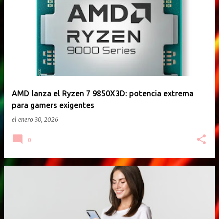
E
n
t
r
a
d
a
AMD lanza el Ryzen 7 9850X3D: potencia extrema
para gamers exigentes
s
el
enero 30, 2026
0