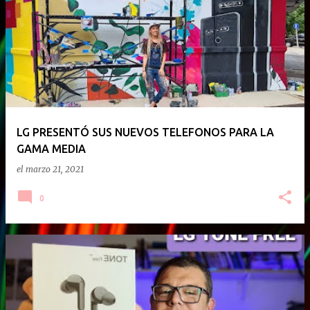
E
n
t
r
a
d
a
LG PRESENTÓ SUS NUEVOS TELEFONOS PARA LA
GAMA MEDIA
s
el
marzo 21, 2021
0