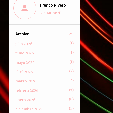
Franco Rivero
Visitar perfil
Archivo
1
julio 2026
1
junio 2026
1
mayo 2026
2
abril 2026
4
marzo 2026
5
febrero 2026
8
enero 2026
5
diciembre 2025