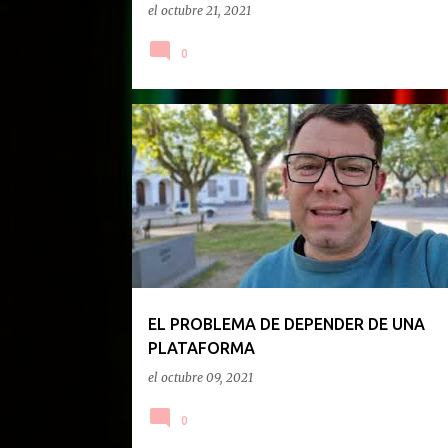
WINDOWS
el
octubre 21, 2021
0
FACEBOOK
INSTAGRAM
WHATSAPP
EL PROBLEMA DE DEPENDER DE UNA
PLATAFORMA
el
octubre 09, 2021
0