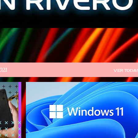
021
VER TODA
WINDOWS11