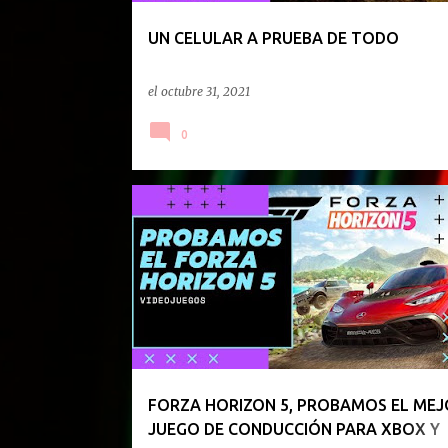
d
a
UN CELULAR A PRUEBA DE TODO
s
el
octubre 31, 2021
0
FORZA
WINDOWS
XBOX
FORZA HORIZON 5, PROBAMOS EL MEJ
JUEGO DE CONDUCCIÓN PARA XBOX Y