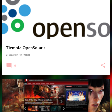
E
n
t
r
a
d
a
Tiembla OpenSolaris
s
el
marzo 31, 2010
0