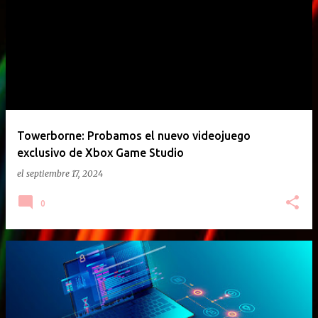
E
n
t
r
a
d
a
Towerborne: Probamos el nuevo videojuego
exclusivo de Xbox Game Studio
s
el
septiembre 17, 2024
0