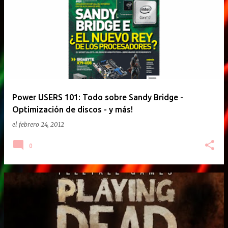
E
n
t
r
a
d
a
Power USERS 101: Todo sobre Sandy Bridge -
Optimización de discos - y más!
s
el
febrero 24, 2012
0