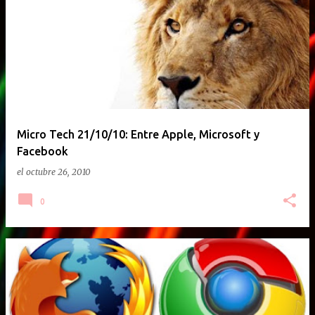
E
n
t
r
a
d
a
Micro Tech 21/10/10: Entre Apple, Microsoft y
Facebook
s
el
octubre 26, 2010
0