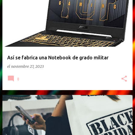
E
n
t
r
a
d
a
Así se fabrica una Notebook de grado militar
s
el
noviembre 27, 2023
0