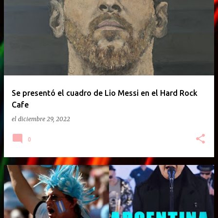
E
n
t
r
a
d
a
Se presentó el cuadro de Lio Messi en el Hard Rock
Cafe
s
el
diciembre 29, 2022
0