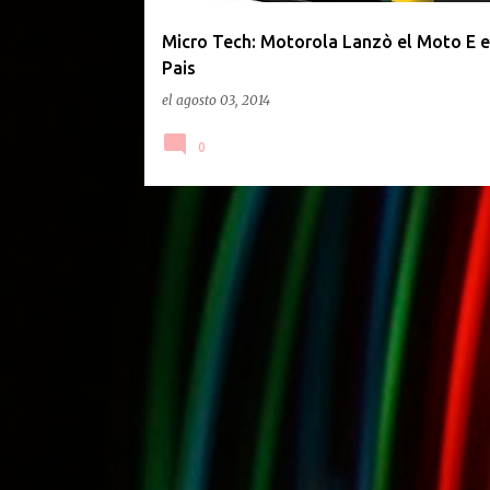
d
a
Micro Tech: Motorola Lanzò el Moto E e
Pais
s
el
agosto 03, 2014
0