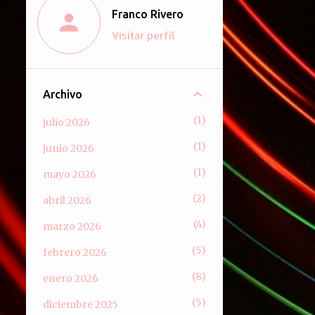
Franco Rivero
Visitar perfil
Archivo
1
julio 2026
1
junio 2026
1
mayo 2026
2
abril 2026
4
marzo 2026
5
febrero 2026
8
enero 2026
5
diciembre 2025