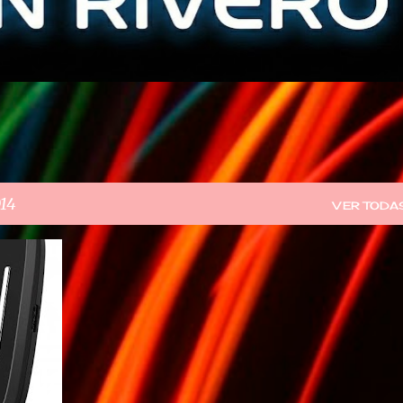
014
VER TODA