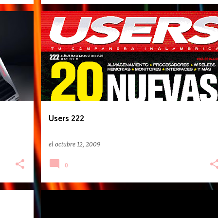
REVISTAS
Users 222
el
octubre 12, 2009
0
REVISTAS