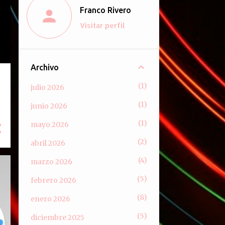
Franco Rivero
Visitar perfil
Archivo
1
julio 2026
1
junio 2026
1
mayo 2026
2
abril 2026
4
marzo 2026
5
febrero 2026
8
enero 2026
5
diciembre 2025