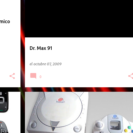
omico
Dr. Max 91
el
octubre 07, 2009
0