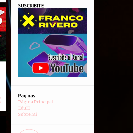
SUSCRIBITE
Paginas
Página Principal
EduIT
Sobre Mi