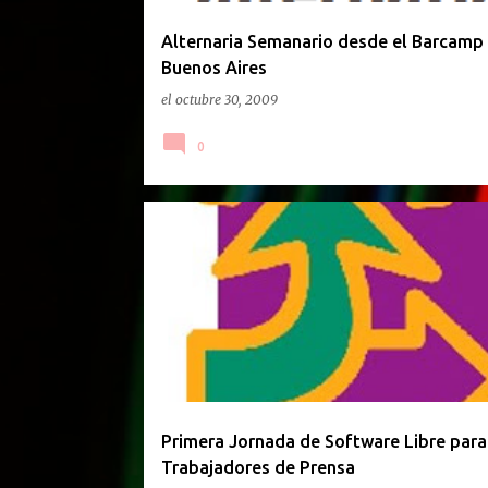
d
a
Alternaria Semanario desde el Barcamp
Buenos Aires
s
el
octubre 30, 2009
0
GACETILLA DE PRENSA
Primera Jornada de Software Libre para
Trabajadores de Prensa