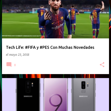
E
n
t
r
a
d
a
Tech Life: #FIFA y #PES Con Muchas Novedades
s
el
mayo 23, 2018
0