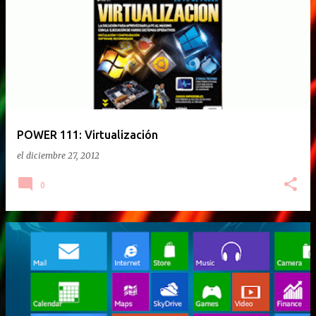
E
n
t
r
a
d
a
POWER 111: Virtualización
s
el
diciembre 27, 2012
0