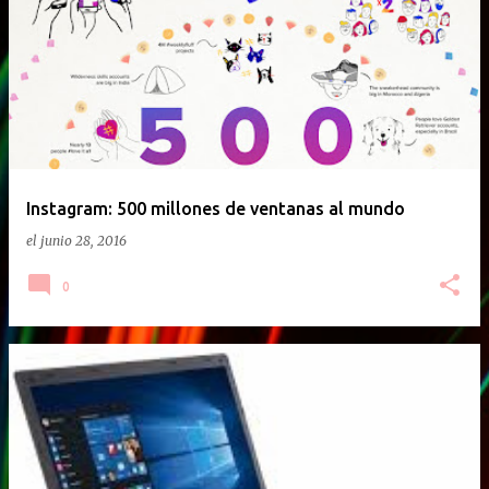
E
n
t
r
a
d
a
Instagram: 500 millones de ventanas al mundo
s
el
junio 28, 2016
0