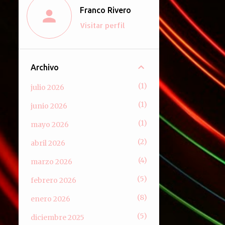
Franco Rivero
Visitar perfil
Archivo
1
julio 2026
1
junio 2026
1
mayo 2026
2
abril 2026
4
marzo 2026
5
febrero 2026
8
enero 2026
5
diciembre 2025