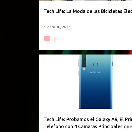
d
a
Tech Life: La Moda de las Bicicletas Elec
s
el
abril 30, 2019
0
TECH LIFE
Tech Life: Probamos el Galaxy A9, El Pr
Telefono con 4 Camaras Principales que