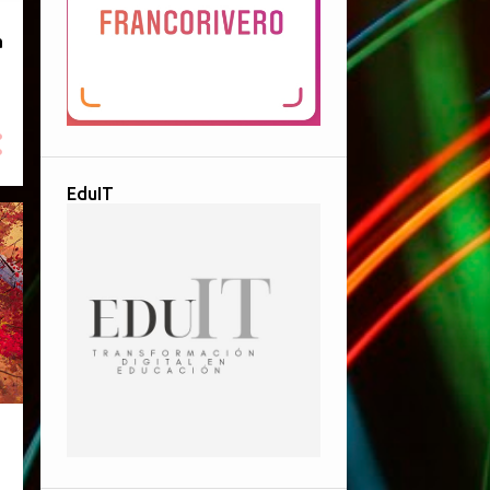
a
EduIT