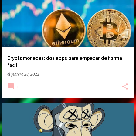
E
n
t
r
a
d
a
Cryptomonedas: dos apps para empezar de forma
facil
s
el
febrero 28, 2022
0