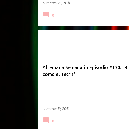
el
marzo 23, 2011
0
SEMANARIO
Alternaria Semanario Episodio #130: "R
como el Tetris"
el
marzo 19, 2011
0