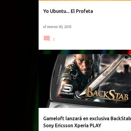
d
a
Yo Ubuntu... El Profeta
s
el
marzo 30, 2011
3
GACETILLA DE PRENSA
Gameloft lanzará en exclusiva BackStab
Sony Ericsson Xperia PLAY