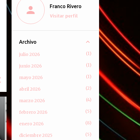
Franco Rivero
Visitar perfil
Archivo
1
julio 2026
1
junio 2026
1
mayo 2026
2
abril 2026
4
marzo 2026
5
febrero 2026
8
enero 2026
5
diciembre 2025