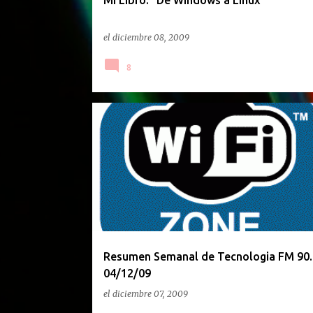
Mi Libro: "De Windows a Linux"
el
diciembre 08, 2009
8
PODCAST
Resumen Semanal de Tecnologia FM 90.
04/12/09
el
diciembre 07, 2009