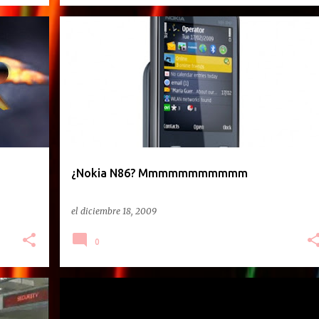
¿Nokia N86? Mmmmmmmmmmm
el
diciembre 18, 2009
0
TUXINFO