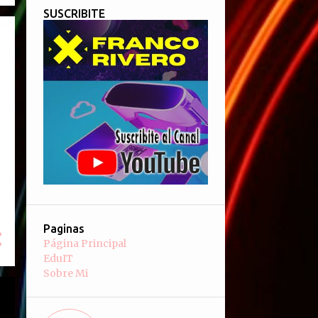
SUSCRIBITE
Paginas
Página Principal
EduIT
Sobre Mi