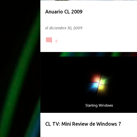
d
a
Anuario CL 2009
s
el
diciembre 30, 2009
0
CLTV
CL TV: Mini Review de Windows 7