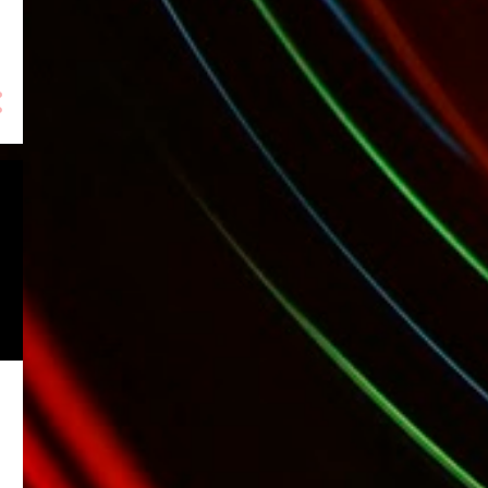
5
septiembre 2024
2
agosto 2024
2
julio 2024
7
junio 2024
8
mayo 2024
8
abril 2024
5
marzo 2024
6
febrero 2024
3
diciembre 2023
15
noviembre 2023
19
octubre 2023
13
septiembre 2023