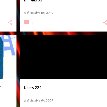
Dr. Max 93
el
diciembre 08, 2009
0
REVISTAS
1
Users 224
el
diciembre 04, 2009