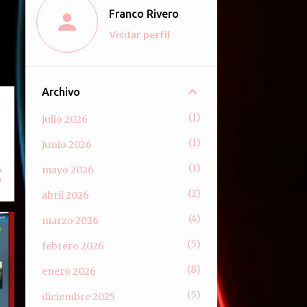
Franco Rivero
Visitar perfil
Archivo
1
julio 2026
1
junio 2026
1
mayo 2026
2
abril 2026
4
marzo 2026
5
febrero 2026
8
enero 2026
5
diciembre 2025