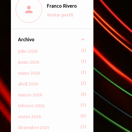
Franco Rivero
Visitar perfil
Archivo
1
julio 2026
1
junio 2026
1
mayo 2026
2
abril 2026
4
marzo 2026
5
febrero 2026
8
enero 2026
5
diciembre 2025