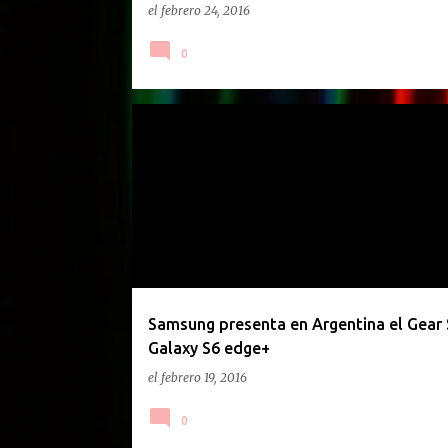
el
febrero 24, 2016
0
GACETILLA DE PRENSA
Samsung presenta en Argentina el Gear 
Galaxy S6 edge+
el
febrero 19, 2016
0