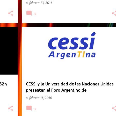
el
febrero 23, 2016
0
GACETILLA DE PRENSA
S2 y
CESSI y la Universidad de las Naciones Unidas
presentan el Foro Argentino de
Transformación Digital
el
febrero 15, 2016
0