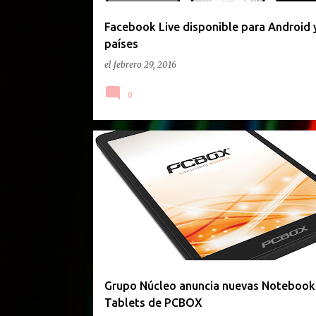
d
a
Facebook Live disponible para Android 
países
s
el
febrero 29, 2016
0
GACETILLA DE PRENSA
Grupo Núcleo anuncia nuevas Notebook
Tablets de PCBOX