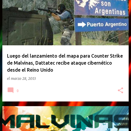
E
n
t
r
a
d
a
Luego del lanzamiento del mapa para Counter Strike
de Malvinas, Dattatec recibe ataque cibernético
s
desde el Reino Unido
el
marzo 28, 2013
0