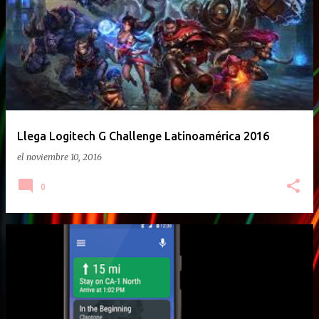
E
n
t
r
a
d
a
Llega Logitech G Challenge Latinoamérica 2016
s
el
noviembre 10, 2016
0