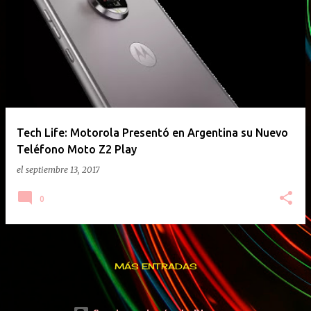
E
n
t
r
a
d
a
Tech Life: Motorola Presentó en Argentina su Nuevo
Teléfono Moto Z2 Play
s
el
septiembre 13, 2017
0
MÁS ENTRADAS